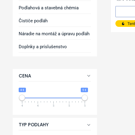
Podlahová a stavebná chémia
Čističe podláh
Tent
Náradie na montáž a úpravu podláh
Doplnky a príslušenstvo
CENA
4 €
5 €
4
4
5
5
5
TYP PODLAHY