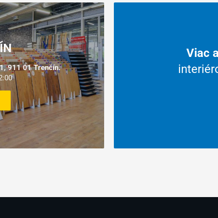
Prečo naku
ÍN
Viac ako 9 rok
a,
interiérovými p
, 911 01 Trenčín.
rvis.
2:00
a príslu
VIAC