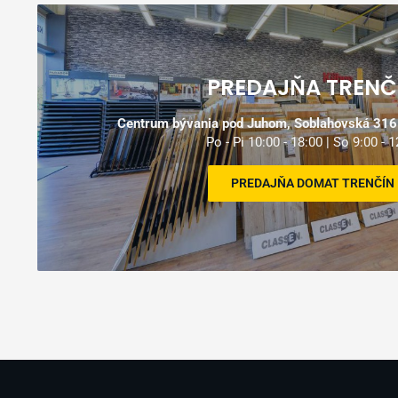
Prečo nakupovať u nás?
PREDAJŇA TRENČ
Využite naše služby
od zamerani
Centrum bývania pod Juhom, Soblahovská 3161
dopravy, montáže až po následný se
Po - Pi 10:00 - 18:00 | So 9:00 - 1
PREDAJŇA DOMAT TRENČÍN
MONTÁŽ