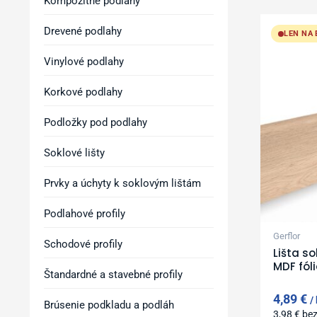
Kompozitné podlahy
Drevené podlahy
LEN NA
Vinylové podlahy
Korkové podlahy
Podložky pod podlahy
Soklové lišty
Prvky a úchyty k soklovým lištám
Podlahové profily
Gerflor
Schodové profily
Lišta s
MDF fól
Štandardné a stavebné profily
4,89
€
Brúsenie podkladu a podláh
3,98
€
be