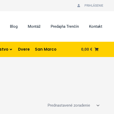
PRIHLÁSENIE
Blog
Montáž
Predajňa Trenčín
Kontakt
nstvo
Dvere
San Marco
0,00
€