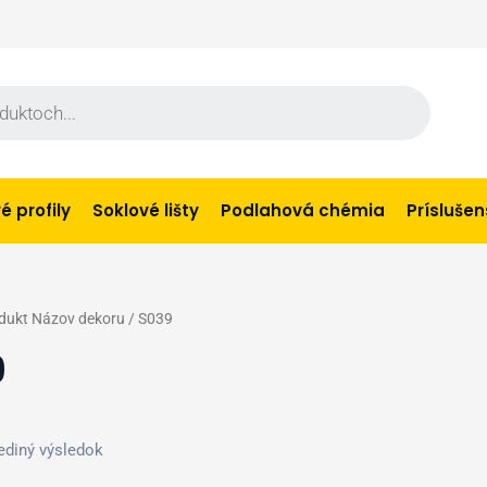
 profily
Soklové lišty
Podlahová chémia
Prísluše
dukt Názov dekoru / S039
9
ediný výsledok