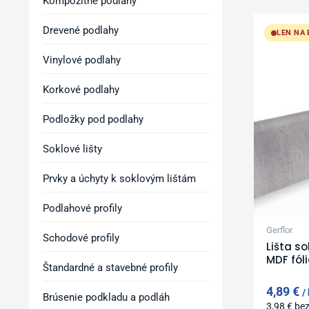
Kompozitné podlahy
Drevené podlahy
LEN NA
Vinylové podlahy
Korkové podlahy
Podložky pod podlahy
Soklové lišty
Prvky a úchyty k soklovým lištám
Podlahové profily
Gerflor
Schodové profily
Lišta s
MDF fól
Štandardné a stavebné profily
4,89
€
Brúsenie podkladu a podláh
3,98
€
be