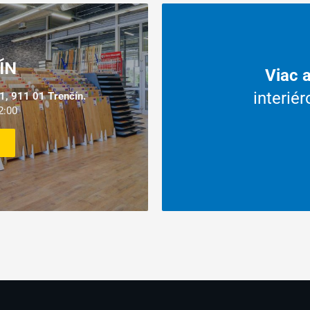
Prečo nakupovať u nás?
ÍN
Viac ako 9 rokov skúseností
s
interiérovými podlahami, dverami
, 911 01 Trenčín.
2:00
a príslušenstvom.
VIAC O NÁS