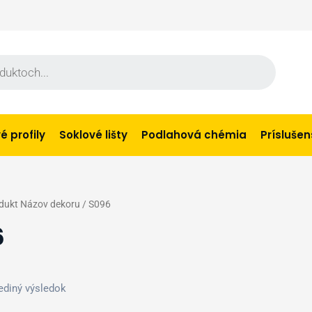
 profily
Soklové lišty
Podlahová chémia
Prísluše
dukt Názov dekoru / S096
6
ediný výsledok