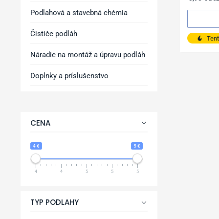
Podlahová a stavebná chémia
Čističe podláh
Tent
Náradie na montáž a úpravu podláh
Doplnky a príslušenstvo
CENA
4 €
5 €
4
4
5
5
5
TYP PODLAHY