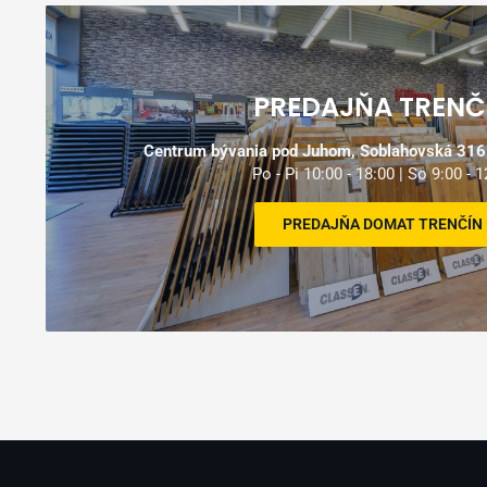
o nakupovať u nás?
PREDAJŇA TRENČ
e služby
od zamerania,
Centrum bývania pod Juhom, Soblahovská 3161
že až po následný servis.
Po - Pi 10:00 - 18:00 | So 9:00 - 1
PREDAJŇA DOMAT TRENČÍN
MONTÁŽ