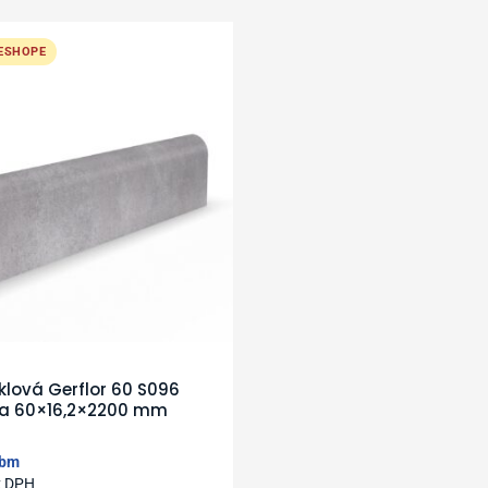
 ESHOPE
oklová Gerflor 60 S096
ia 60×16,2×2200 mm
bm
z DPH