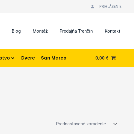
PRIHLÁSENIE
Blog
Montáž
Predajňa Trenčín
Kontakt
nstvo
Dvere
San Marco
0,00
€