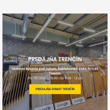
PREDAJŇA TRENČÍN
Centrum bývania pod Juhom, Soblahovská 3161, 911 01
Trenčín.
Po - Pi 10:00 - 18:00 | So 9:00 - 12:00
PREDAJŇA DOMAT TRENČÍN