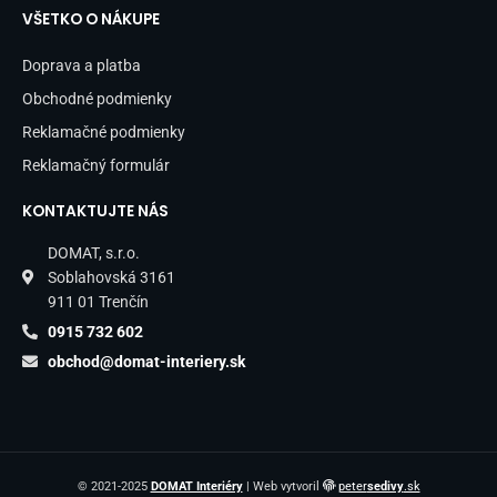
VŠETKO O NÁKUPE
Doprava a platba
Obchodné podmienky
Reklamačné podmienky
Reklamačný formulár
KONTAKTUJTE NÁS
DOMAT, s.r.o.
Soblahovská 3161
911 01 Trenčín
0915 732 602
obchod@domat-interiery.sk
© 2021-2025
DOMAT Interiéry
| Web vytvoril
peter
sedivy
.sk