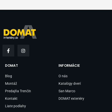
F
I
a
n
c
s
e
t
b
a
DOMAT
INFORMÁCIE
o
g
o
r
Blog
O nás
k
a
-
m
Montáž
Katalógy dverí
f
Predajňa Trenčín
San Marco
Kontakt
DOMAT exteriéry
Liate podlahy