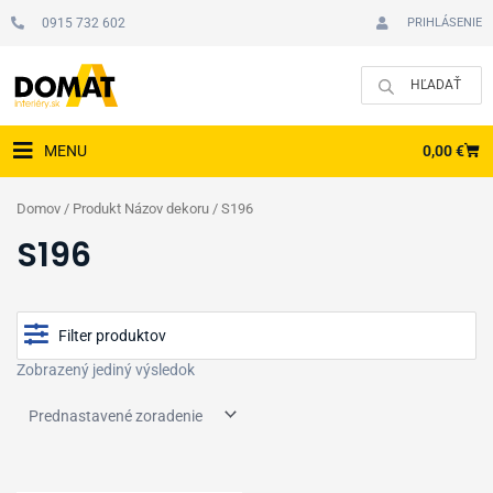
Preskočiť
0915 732 602
PRIHLÁSENIE
na
obsah
CAR
0,00
€
MENU
Domov
/ Produkt Názov dekoru / S196
S196
Filter produktov
Zobrazený jediný výsledok
Cena
Typ podlahy
Zobraziť produkty v akcii