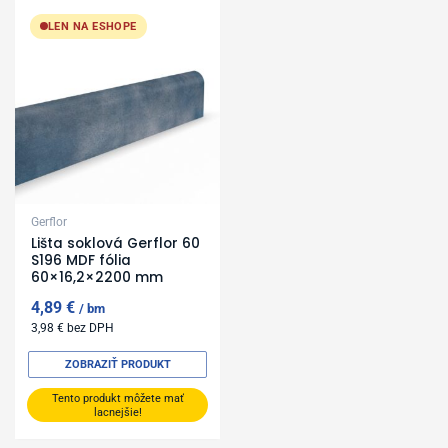
LEN NA ESHOPE
Gerflor
Lišta soklová Gerflor 60
S196 MDF fólia
60×16,2×2200 mm
4,89
€
bm
3,98
€
bez DPH
ZOBRAZIŤ PRODUKT
Tento produkt môžete mať
lacnejšie!