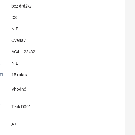
bez drážky
DS
NIE
Overlay
AC4 – 23/32
A
NIE
TI
15 rokov
Vhodné
J
Teak D001
A+