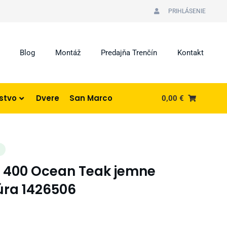
PRIHLÁSENIE
Blog
Montáž
Predajňa Trenčín
Kontakt
nstvo
Dvere
San Marco
0,00
€
I
c 400 Ocean Teak jemne
úra 1426506