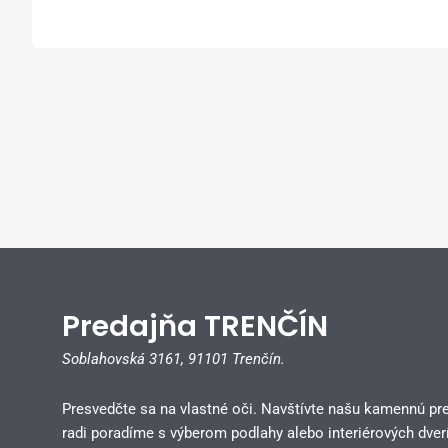
Predajňa TRENČÍN
Soblahovská 3161,
91101 Trenčín.
Presvedčte sa na vlastné oči. Navštívte našu kamennú pr
radi poradíme s výberom podlahy alebo interiérových dverí