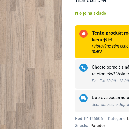
16,25
€
bez DPH
Nie je na sklade
Tento produkt m
lacnejšie!
Pripravíme vám cenov
mieru.
Chcete poradiť s n
telefonicky? Volaj
Po - Pia 10:00 - 18:00
Doprava zadarmo 
Jednotná cena doprav
Kód:
P1426506
Kategórie:
L
Značka:
Parador