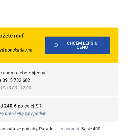
ôžete mať
CHCEM LEPŠIU
CENU
ú ponuku šitú na
ákupom alebo objednať
te
0915 732 602
 | So 9:00 - 12:00
od
240 €
po celej SR
y pre všetky typy podláh.
aminátové podlahy
,
Parador
Vlastnosť:
Basic 400