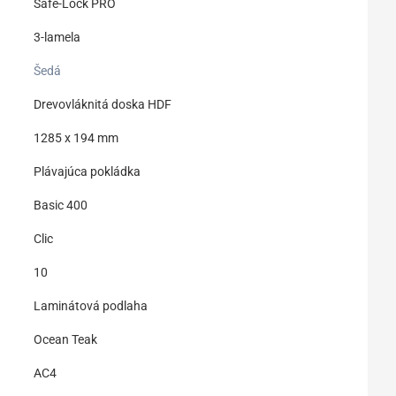
Safe-Lock PRO
3-lamela
Šedá
Drevovláknitá doska HDF
1285 x 194 mm
Plávajúca pokládka
Basic 400
Clic
10
Laminátová podlaha
Ocean Teak
AC4