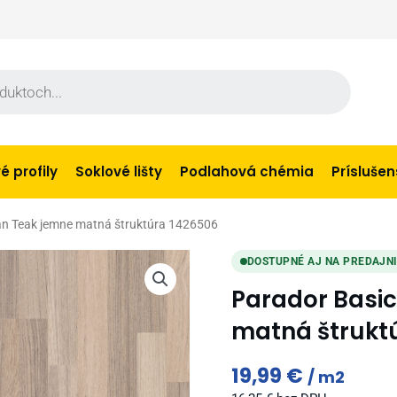
 profily
Soklové lišty
Podlahová chémia
Prísluše
an Teak jemne matná štruktúra 1426506
DOSTUPNÉ AJ NA PREDAJN
Parador Basi
matná štrukt
19,99
€
m2