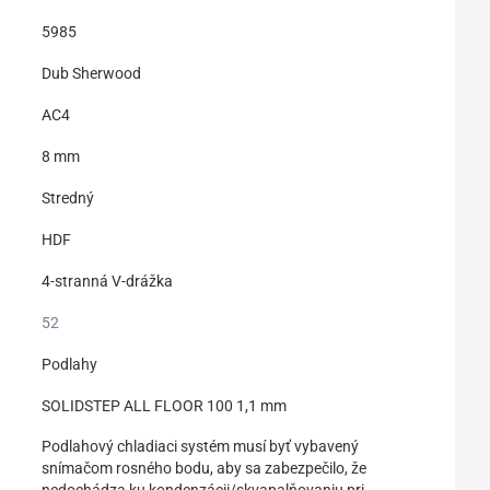
5985
Dub Sherwood
AC4
8 mm
Stredný
HDF
4-stranná V-drážka
52
Podlahy
SOLIDSTEP ALL FLOOR 100 1,1 mm
Podlahový chladiaci systém musí byť vybavený
snímačom rosného bodu, aby sa zabezpečilo, že
nedochádza ku kondenzácii/skvapalňovaniu pri