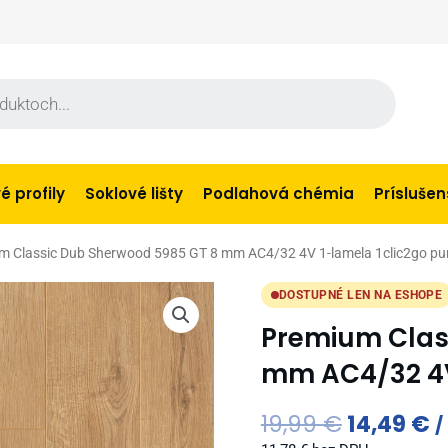
 profily
Soklové lišty
Podlahová chémia
Prísluše
m Classic Dub Sherwood 5985 GT 8 mm AC4/32 4V 1-lamela 1clic2go pu
DOSTUPNÉ LEN NA ESHOPE
Premium Clas
mm AC4/32 4V
Original
C
19,99
€
14,49
€
price
p