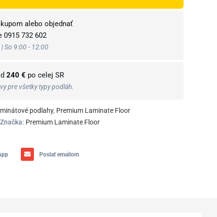
ákupom alebo objednať
te
0915 732 602
 | So 9:00 - 12:00
od
240 €
po celej SR
y pre všetky typy podláh.
minátové podlahy
,
Premium Laminate Floor
Značka:
Premium Laminate Floor
App
Poslať emailom