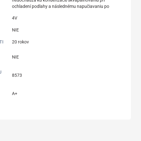
ochladení podlahy a následnému napučiavaniu po
4V
NIE
TI
20 rokov
NIE
J
8573
A+