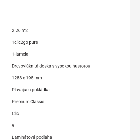
2.26 m2
1clic2go pure
1-lamela
Drevovláknitá doska s vysokou hustotou
1288 x 195 mm
Plávajúca pokládka
Premium Classic
Clic
9
Laminátová podlaha