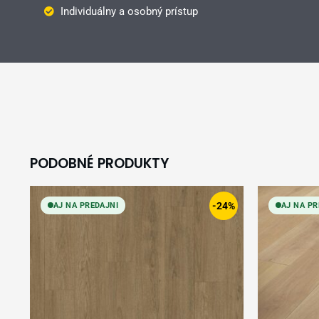
Individuálny a osobný prístup
PODOBNÉ PRODUKTY
Original
Current
price
price
-24%
AJ NA PREDAJNI
AJ NA PR
was:
is:
26,99 €.
20,49 €.