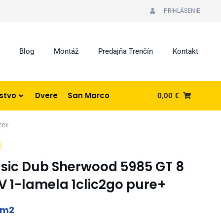
PRIHLÁSENIE
Blog
Montáž
Predajňa Trenčín
Kontakt
nstvo
Dvere
San Marco
0,00
€
re+
sic Dub Sherwood 5985 GT 8
 1-lamela 1clic2go pure+
urrent
m2
rice