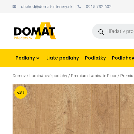
Preskočiť
obchod@domat-interiery.sk
0915 732 602
na
obsah
Products
search
Podlahy
Liate podlahy
Podložky
Podlahové
Domov
/
Laminátové podlahy
/
Premium Laminate Floor
/ Premiu
-28%