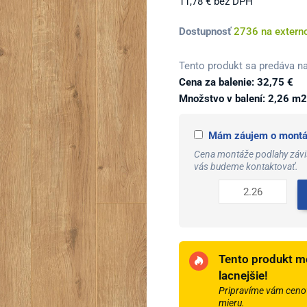
11,78
€
bez DPH
was:
is
19,99 €.
1
množstvo
Dostupnosť
2736 na extern
Premium
Classic
Tento produkt sa predáva na
Dub
Cena za balenie:
32,75
€
Sherwood
Množstvo v balení: 2,26 m2
5985
GT
Mám záujem o montáž
8
Cena montáže podlahy závis
mm
vás budeme kontaktovať.
AC4/32
4V
1-
lamela
1clic2go
Tento produkt m
pure+
lacnejšie!
Pripravíme vám cenov
mieru.