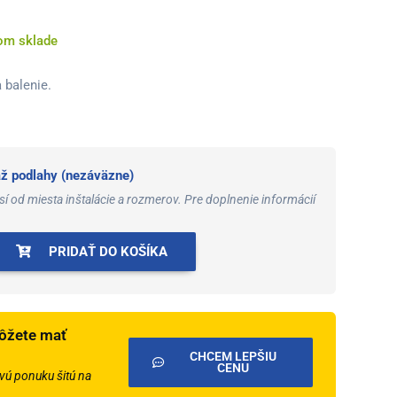
:
4,49 €.
om sklade
 balenie.
 podlahy (nezáväzne)
í od miesta inštalácie a rozmerov. Pre doplnenie informácií
PRIDAŤ DO KOŠÍKA
ôžete mať
CHCEM LEPŠIU
CENU
ú ponuku šitú na