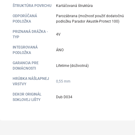
ŠTRUKTÚRA POVRCHU
Kartáčovaná štruktúra
ODPORÚČANÁ
Parozábrana (možnosť použiť dodatočnú
PODLOŽKA
podložku Parador Akustik-Protect 100)
PRIZNANÁ DRÁŽKA -
4V
TYP
INTEGROVANÁ
ÁNO
PODLOŽKA
GARANCIA PRE
Lifetime (doživotná)
DOMÁCNOSTI
HRÚBKA NÁŠLAPNEJ
0,55 mm
VRSTVY
DEKOR ORIGINÁL
Dub D034
SOKLOVEJ LIŠTY