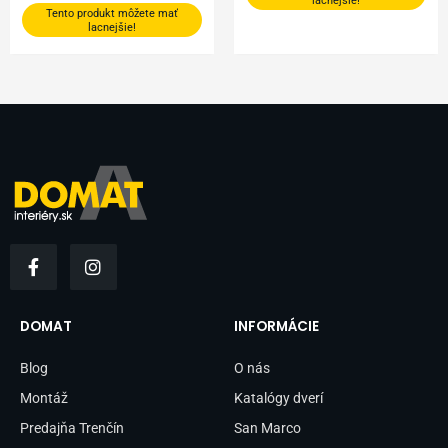
lacnejšie!
Tento produkt môžete mať
lacnejšie!
F
I
a
n
c
s
e
t
b
a
DOMAT
INFORMÁCIE
o
g
o
r
Blog
O nás
k
a
-
m
Montáž
Katalógy dverí
f
Predajňa Trenčín
San Marco