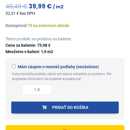
Original
Current
49,49
€
39,99
€
m2
price
price
32,51
€
bez DPH
was:
is:
49,49 €.
39,99 €.
množstvo
Dostupnosť
70 na externom sklade
Parador
SPC
Tento produkt sa predáva na balenie.
Classic
Cena za balenie:
75,98
€
2070
Množstvo v balení: 1,9 m2
Dub
Royal
Mám záujem o montáž podlahy (nezáväzne)
svetlo
Cena montáže podlahy závisí od miesta inštalácie a rozmerov. Pre
bielený
doplnenie informácií vás budeme kontaktovať.
kartáčovaná
štruktúra
široká
lamela
PRIDAŤ DO KOŠÍKA
V-
drážka
1744631