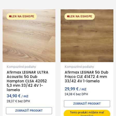
LEN NA ESHOPE
LEN NA ESHOPE
Kompozitné podlahy
Kompozitné podlahy
Afirmax LEGNAR ULTRA
Afirmax LEGNAR 5G Dub
Acoustic 5G Dub
Frisco CLE 41472 4 mm
Hampton CLSA 42052
33/42 4V 1-lamela
5,3 mm 33/42 4V 1-
29,99
€
m2
lamela
24,38
€
bez DPH
34,90
€
m2
28,37
€
bez DPH
ZOBRAZIŤ PRODUKT
ZOBRAZIŤ PRODUKT
Tento produkt môžete mať