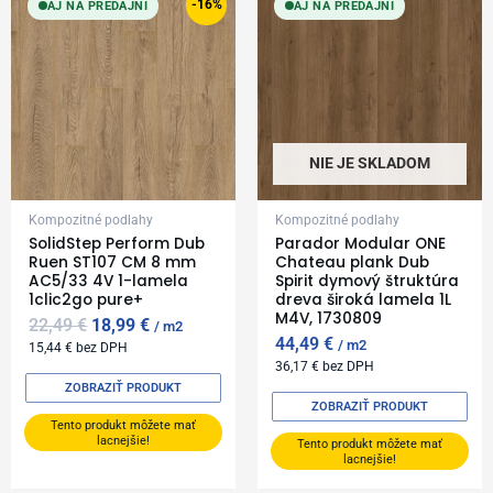
price
price
-16%
AJ NA PREDAJNI
AJ NA PREDAJNI
was:
is:
22,49 €.
18,99 €.
NIE JE SKLADOM
Kompozitné podlahy
Kompozitné podlahy
SolidStep Perform Dub
Parador Modular ONE
Ruen ST107 CM 8 mm
Chateau plank Dub
AC5/33 4V 1-lamela
Spirit dymový štruktúra
1clic2go pure+
dreva široká lamela 1L
M4V, 1730809
22,49
€
18,99
€
m2
44,49
€
m2
15,44
€
bez DPH
36,17
€
bez DPH
ZOBRAZIŤ PRODUKT
ZOBRAZIŤ PRODUKT
Tento produkt môžete mať
lacnejšie!
Tento produkt môžete mať
lacnejšie!