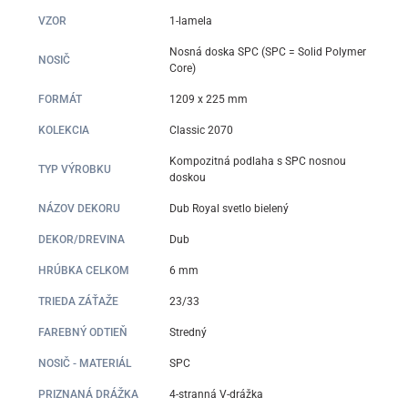
VZOR
1-lamela
Nosná doska SPC (SPC = Solid Polymer
NOSIČ
Core)
FORMÁT
1209 x 225 mm
KOLEKCIA
Classic 2070
Kompozitná podlaha s SPC nosnou
TYP VÝROBKU
doskou
NÁZOV DEKORU
Dub Royal svetlo bielený
DEKOR/DREVINA
Dub
HRÚBKA CELKOM
6 mm
TRIEDA ZÁŤAŽE
23/33
FAREBNÝ ODTIEŇ
Stredný
NOSIČ - MATERIÁL
SPC
PRIZNANÁ DRÁŽKA
4-stranná V-drážka