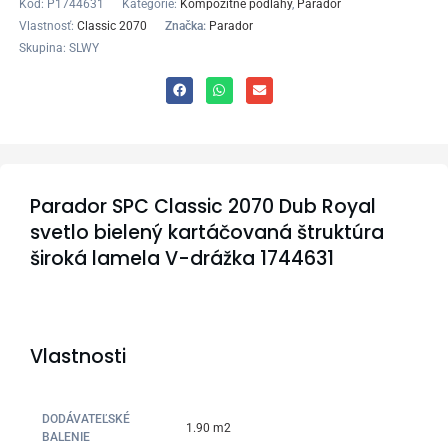
Kód:
P1744631
Kategórie:
Kompozitné podlahy
,
Parador
Vlastnosť:
Classic 2070
Značka:
Parador
Skupina: SLWY
Parador SPC Classic 2070 Dub Royal
svetlo bielený kartáčovaná štruktúra
široká lamela V-drážka 1744631
Vlastnosti
DODÁVATEĽSKÉ
1.90 m2
BALENIE