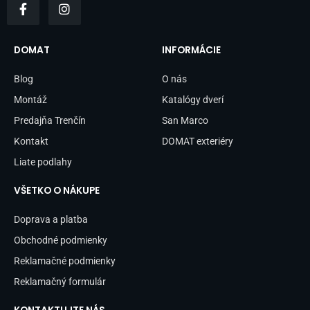
a
n
c
s
e
t
b
a
DOMAT
INFORMÁCIE
o
g
o
r
Blog
O nás
k
a
-
m
Montáž
Katalógy dverí
f
Predajňa Trenčín
San Marco
Kontakt
DOMAT exteriéry
Liate podlahy
VŠETKO O NÁKUPE
Doprava a platba
Obchodné podmienky
Reklamačné podmienky
Reklamačný formulár