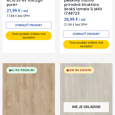
AC5/33 4V 1clic2go
pieskový matná
pure+
prírodná štruktúra
široká lamela 1L M4V
21,99
€
m2
1748723
17,88
€
bez DPH
26,99
€
m2
21,94
€
bez DPH
ZOBRAZIŤ PRODUKT
ZOBRAZIŤ PRODUKT
Tento produkt môžete mať
lacnejšie!
Tento produkt môžete mať
lacnejšie!
AJ NA PREDAJNI
LEN NA ESHOPE
NIE JE SKLADOM