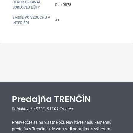
DEKOR ORIGINÁL
Dub D078
SOKLOVEJ LIŠTY
EMISIE VO VZDUCHU V
A+
INTERIÉRI
Predajňa TRENČÍN
Soblahovská 3161,
91101 Trenčín.
Presvedčte sa na vlastné oči. Navštívte našu kamennú
predajňu v Trenčíne kde vám radi poradíme s výberom