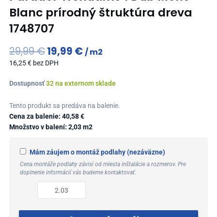
Blanc prírodný štruktúra dreva
1748707
Original
Current
29,99
€
19,99
€
m2
price
price
16,25
€
bez DPH
was:
is:
29,99 €.
19,99 €.
množstvo
Dostupnosť
32 na externom sklade
Parador
Trendtime
Tento produkt sa predáva na balenie.
1
Cena za balenie:
40,58
€
Dub
Množstvo v balení: 2,03 m2
Mont
Blanc
Mám záujem o montáž podlahy (nezáväzne)
prírodný
Cena montáže podlahy závisí od miesta inštalácie a rozmerov. Pre
štruktúra
doplnenie informácií vás budeme kontaktovať.
dreva
1748707