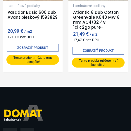
Laminátové podlahy
Laminátové podlahy
Parador Basic 600 Dub
Atlantic 8 Dub Cotton
Avant pieskový 1593829
Greenvale K640 MW 8
mm AC4/32 4V
1clic2go pure+
20,99
€
m2
21,49
€
m2
17,07
€
bez DPH
17,47
€
bez DPH
ZOBRAZIŤ PRODUKT
ZOBRAZIŤ PRODUKT
Tento produkt môžete mať
Tento produkt môžete mať
lacnejšie!
lacnejšie!
F
I