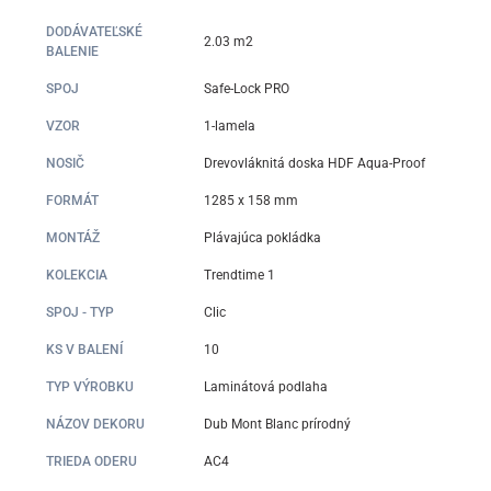
DODÁVATEĽSKÉ
2.03 m2
BALENIE
SPOJ
Safe-Lock PRO
VZOR
1-lamela
NOSIČ
Drevovláknitá doska HDF Aqua-Proof
FORMÁT
1285 x 158 mm
MONTÁŽ
Plávajúca pokládka
KOLEKCIA
Trendtime 1
SPOJ - TYP
Clic
KS V BALENÍ
10
TYP VÝROBKU
Laminátová podlaha
NÁZOV DEKORU
Dub Mont Blanc prírodný
TRIEDA ODERU
AC4