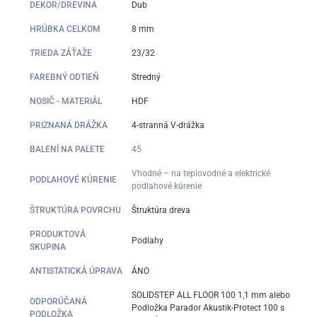
DEKOR/DREVINA
Dub
HRÚBKA CELKOM
8 mm
TRIEDA ZÁŤAŽE
23/32
FAREBNÝ ODTIEŇ
Stredný
NOSIČ - MATERIÁL
HDF
PRIZNANÁ DRÁŽKA
4-stranná V-drážka
BALENÍ NA PALETE
45
Vhodné – na teplovodné a elektrické
PODLAHOVÉ KÚRENIE
podlahové kúrenie
ŠTRUKTÚRA POVRCHU
Štruktúra dreva
PRODUKTOVÁ
Podlahy
SKUPINA
ANTISTATICKÁ ÚPRAVA
ÁNO
SOLIDSTEP ALL FLOOR 100 1,1 mm alebo
ODPORÚČANÁ
Podložka Parador Akustik-Protect 100 s
PODLOŽKA