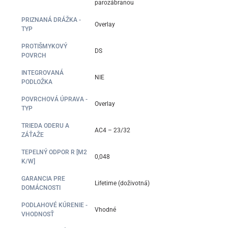
parozábranou
PRIZNANÁ DRÁŽKA -
Overlay
TYP
PROTIŠMYKOVÝ
DS
POVRCH
INTEGROVANÁ
NIE
PODLOŽKA
POVRCHOVÁ ÚPRAVA -
Overlay
TYP
TRIEDA ODERU A
AC4 – 23/32
ZÁŤAŽE
TEPELNÝ ODPOR R [M2
0,048
K/W]
GARANCIA PRE
Lifetime (doživotná)
DOMÁCNOSTI
PODLAHOVÉ KÚRENIE -
Vhodné
VHODNOSŤ