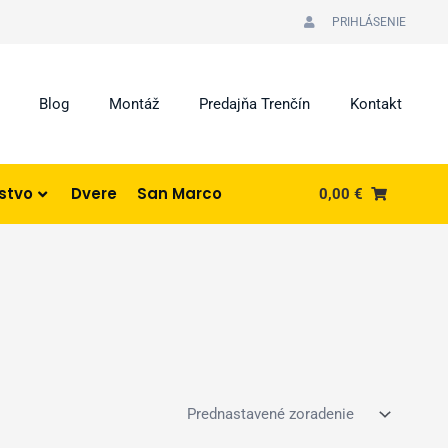
PRIHLÁSENIE
Blog
Montáž
Predajňa Trenčín
Kontakt
nstvo
Dvere
San Marco
0,00
€