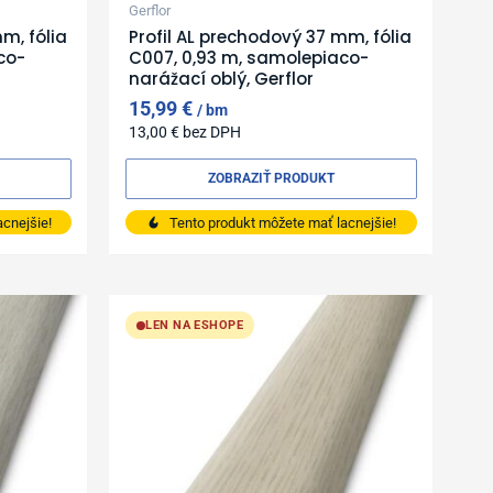
Gerflor
m, fólia
Profil AL prechodový 37 mm, fólia
co-
C007, 0,93 m, samolepiaco-
narážací oblý, Gerflor
15,99
€
bm
13,00
€
bez DPH
ZOBRAZIŤ PRODUKT
cnejšie!
Tento produkt môžete mať lacnejšie!
LEN NA ESHOPE