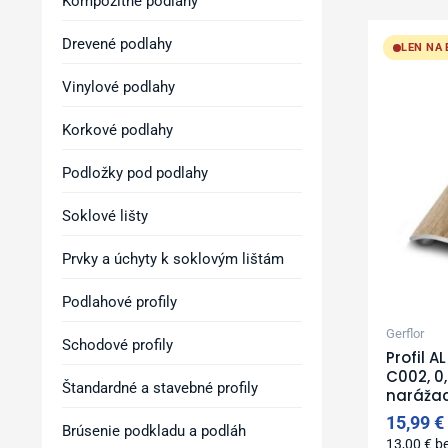
Kompozitné podlahy
Drevené podlahy
LEN NA
Vinylové podlahy
Korkové podlahy
Podložky pod podlahy
Soklové lišty
Prvky a úchyty k soklovým lištám
Podlahové profily
Gerflor
Schodové profily
Profil 
C002, 0
Štandardné a stavebné profily
narážací
15,99
€
Brúsenie podkladu a podláh
13,00
€
b