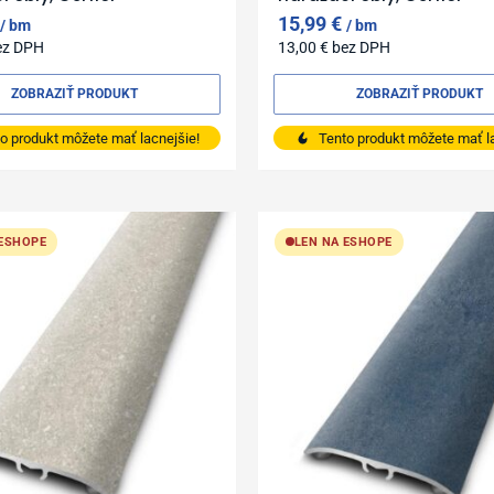
15,99
€
bm
bm
ez DPH
13,00
€
bez DPH
ZOBRAZIŤ PRODUKT
ZOBRAZIŤ PRODUKT
o produkt môžete mať lacnejšie!
Tento produkt môžete mať la
 ESHOPE
LEN NA ESHOPE