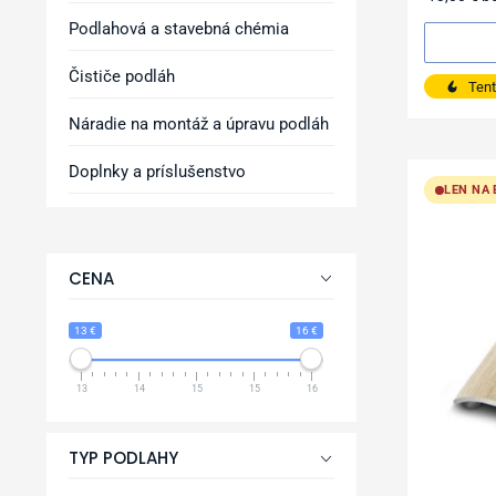
Podlahová a stavebná chémia
Čističe podláh
Tent
Náradie na montáž a úpravu podláh
Doplnky a príslušenstvo
LEN NA
CENA
13 €
16 €
13
14
15
15
16
TYP PODLAHY