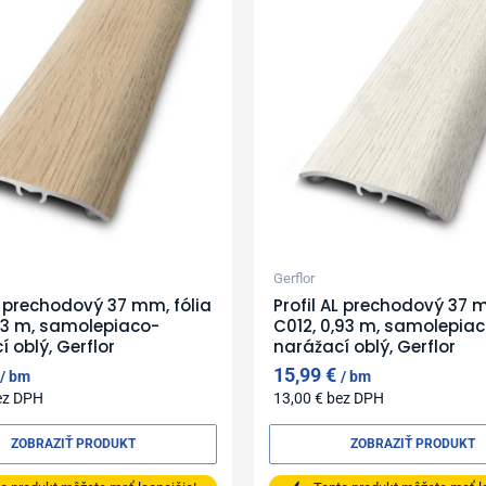
Gerflor
AL prechodový 37 mm, fólia
Profil AL prechodový 37 m
,93 m, samolepiaco-
C012, 0,93 m, samolepia
 oblý, Gerflor
narážací oblý, Gerflor
15,99
€
bm
bm
ez DPH
13,00
€
bez DPH
ZOBRAZIŤ PRODUKT
ZOBRAZIŤ PRODUKT