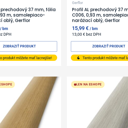
Gerflor
AL prechodový 37 mm, fólia
Profil AL prechodový 37 m
,93 m, samolepiaco-
C006, 0,93 m, samolepia
 oblý, Gerflor
narážací oblý, Gerflor
15,99
€
bm
bm
ez DPH
13,00
€
bez DPH
ZOBRAZIŤ PRODUKT
ZOBRAZIŤ PRODUKT
o produkt môžete mať lacnejšie!
Tento produkt môžete mať la
 ESHOPE
LEN NA ESHOPE