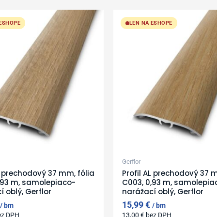
 ESHOPE
LEN NA ESHOPE
Gerflor
AL prechodový 37 mm, fólia
Profil AL prechodový 37 m
,93 m, samolepiaco-
C003, 0,93 m, samolepia
 oblý, Gerflor
narážací oblý, Gerflor
15,99
€
bm
bm
ez DPH
13,00
€
bez DPH