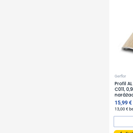
Gerflor
Profil 
C011, 0
narážací
15,99
€
13,00
€
b