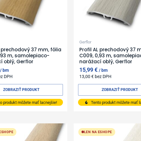
Gerflor
AL prechodový 37 mm, fólia
Profil AL prechodový 37 m
,93 m, samolepiaco-
C009, 0,93 m, samolepia
 oblý, Gerflor
narážací oblý, Gerflor
15,99
€
bm
bm
ez DPH
13,00
€
bez DPH
ZOBRAZIŤ PRODUKT
ZOBRAZIŤ PRODUKT
o produkt môžete mať lacnejšie!
Tento produkt môžete mať la
 ESHOPE
LEN NA ESHOPE