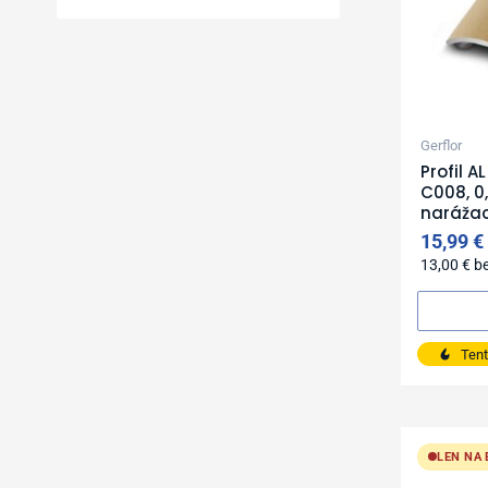
Gerflor
Profil 
C008, 0
narážací
15,99
€
13,00
€
b
Tent
LEN NA