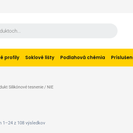
 profily
Soklové lišty
Podlahová chémia
Prísluše
dukt Silikónové tesnenie / NIE
h 1–24 z 108 výsledkov