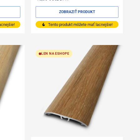
ZOBRAZIŤ PRODUKT
cnejšie!
Tento produkt môžete mať lacnejšie!
LEN NA ESHOPE