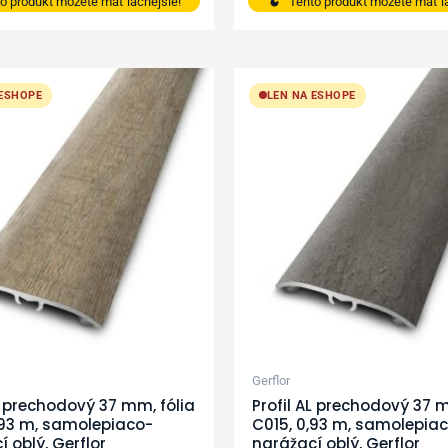
o produkt môžete mať lacnejšie!
Tento produkt môžete mať la
 ESHOPE
LEN NA ESHOPE
Gerflor
AL prechodový 37 mm, fólia
Profil AL prechodový 37 m
,93 m, samolepiaco-
C015, 0,93 m, samolepia
 oblý, Gerflor
narážací oblý, Gerflor