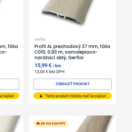
Gerflor
m, fólia
Profil AL prechodový 37 mm, fólia
co-
C010, 0,93 m, samolepiaco-
narážací oblý, Gerflor
15,99
€
bm
13,00
€
bez DPH
ZOBRAZIŤ PRODUKT
cnejšie!
Tento produkt môžete mať lacnejšie!
LEN NA ESHOPE