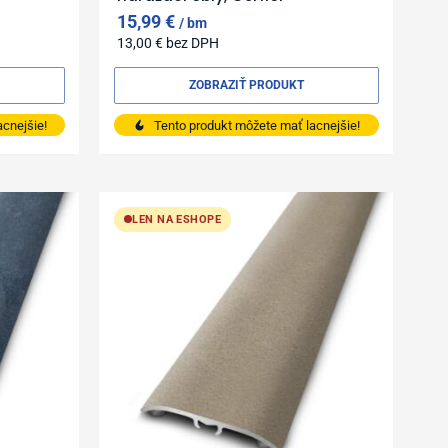
15,99
€
bm
13,00
€
bez DPH
ZOBRAZIŤ PRODUKT
cnejšie!
Tento produkt môžete mať lacnejšie!
LEN NA ESHOPE