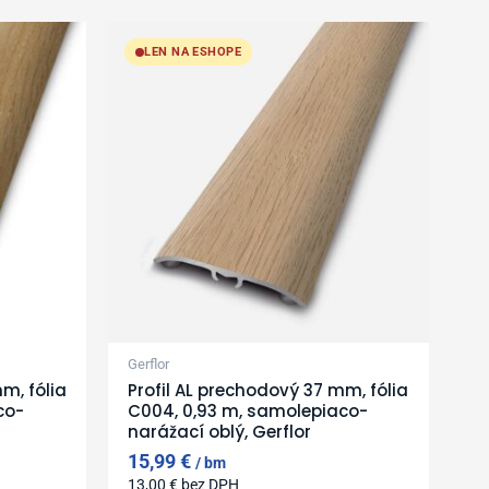
LEN NA ESHOPE
Gerflor
m, fólia
Profil AL prechodový 37 mm, fólia
co-
C004, 0,93 m, samolepiaco-
narážací oblý, Gerflor
15,99
€
bm
13,00
€
bez DPH