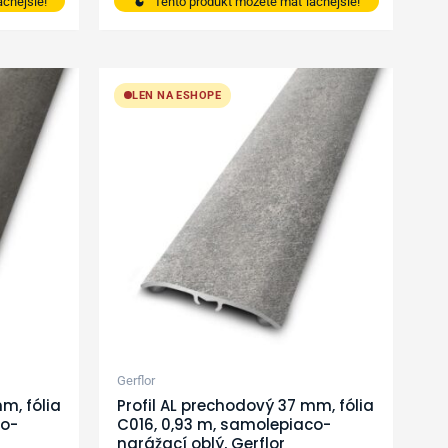
cnejšie!
Tento produkt môžete mať lacnejšie!
LEN NA ESHOPE
Gerflor
m, fólia
Profil AL prechodový 37 mm, fólia
co-
C016, 0,93 m, samolepiaco-
narážací oblý, Gerflor