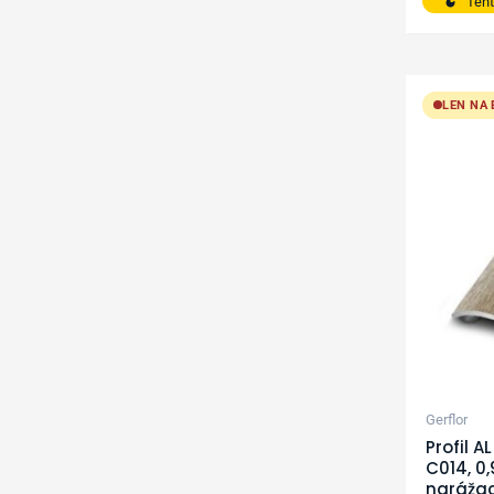
Tent
LEN NA
Gerflor
Profil 
C014, 0
narážací