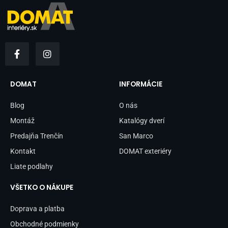
F
I
a
n
c
s
e
t
b
a
DOMAT
INFORMÁCIE
o
g
o
r
Blog
O nás
k
a
-
m
Montáž
Katalógy dverí
f
Predajňa Trenčín
San Marco
Kontakt
DOMAT exteriéry
Liate podlahy
VŠETKO O NÁKUPE
Doprava a platba
Obchodné podmienky