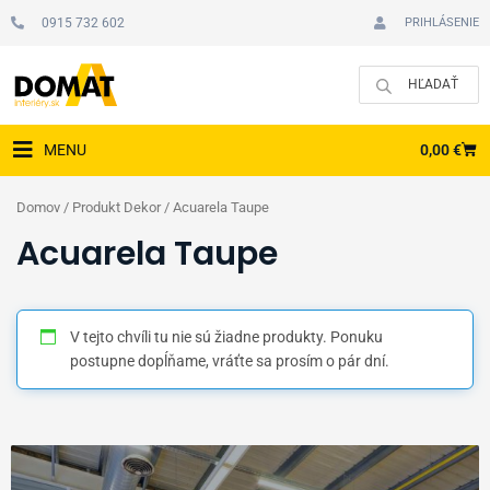
Preskočiť
0915 732 602
PRIHLÁSENIE
na
obsah
CAR
0,00
€
MENU
Domov
/ Produkt Dekor / Acuarela Taupe
Acuarela Taupe
V tejto chvíli tu nie sú žiadne produkty. Ponuku
postupne dopĺňame, vráťte sa prosím o pár dní.