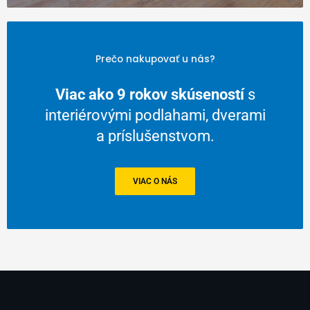
Prečo nakupovať u nás?
Viac ako 9 rokov skúseností
s
interiérovými podlahami, dverami
a príslušenstvom.
VIAC O NÁS