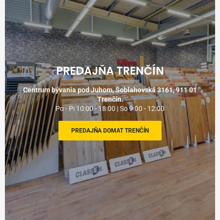
PREDAJŇA TRENČÍN
Centrum bývania pod Juhom, Soblahovská 3161, 911 01
Trenčín.
Po - Pi 10:00 - 18:00 | So 9:00 - 12:00
PREDAJŇA DOMAT TRENČÍN