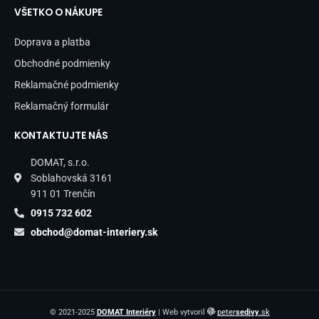
VŠETKO O NÁKUPE
Doprava a platba
Obchodné podmienky
Reklamačné podmienky
Reklamačný formulár
KONTAKTUJTE NÁS
DOMAT, s.r.o.
Soblahovská 3161
911 01 Trenčín
0915 732 602
obchod@domat-interiery.sk
© 2021-2025
DOMAT Interiéry
| Web vytvoril
peter
sedivy
.sk