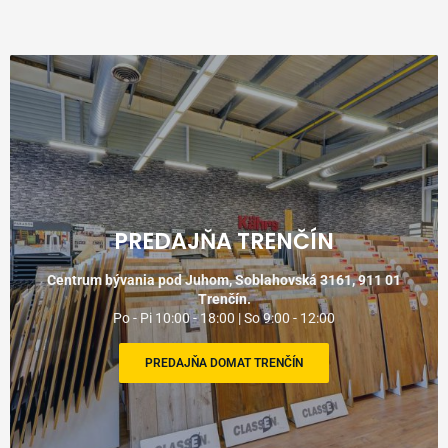
PREDAJŇA TRENČÍN
Centrum bývania pod Juhom, Soblahovská 3161, 911 01
Trenčín.
Po - Pi 10:00 - 18:00 | So 9:00 - 12:00
PREDAJŇA DOMAT TRENČÍN