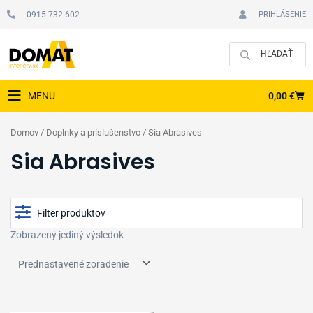
Preskočiť
0915 732 602
PRIHLÁSENIE
na
obsah
CAR
0,00
€
MENU
Domov
/
Doplnky a príslušenstvo
/ Sia Abrasives
Sia Abrasives
Filter produktov
Zobrazený jediný výsledok
Cena
Zobraziť produkty v akcii