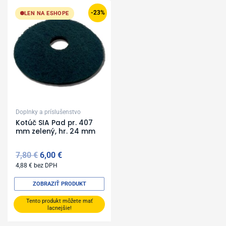
Original
Current
price
price
-23%
LEN NA ESHOPE
was:
is:
7,80 €.
6,00 €.
Doplnky a príslušenstvo
Kotúč SIA Pad pr. 407
mm zelený, hr. 24 mm
7,80
€
6,00
€
4,88
€
bez DPH
ZOBRAZIŤ PRODUKT
Tento produkt môžete mať
lacnejšie!