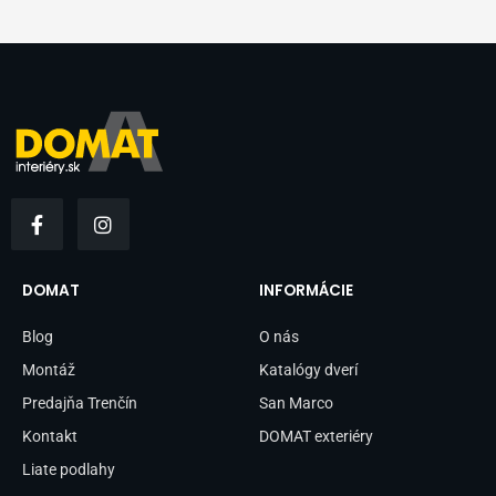
F
I
a
n
c
s
e
t
b
a
DOMAT
INFORMÁCIE
o
g
o
r
Blog
O nás
k
a
-
m
Montáž
Katalógy dverí
f
Predajňa Trenčín
San Marco
Kontakt
DOMAT exteriéry
Liate podlahy