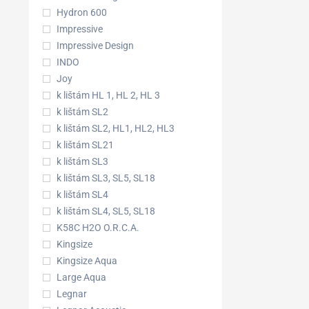
Hydron 600
Impressive
Impressive Design
INDO
Joy
k lištám HL 1, HL 2, HL 3
k lištám SL2
k lištám SL2, HL1, HL2, HL3
k lištám SL21
k lištám SL3
k lištám SL3, SL5, SL18
k lištám SL4
k lištám SL4, SL5, SL18
K58C H2O O.R.C.A.
Kingsize
Kingsize Aqua
Large Aqua
Legnar