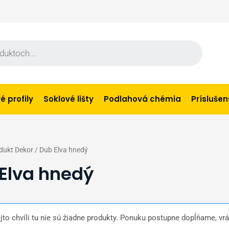
 profily
Soklové lišty
Podlahová chémia
Prísluše
dukt Dekor / Dub Elva hnedý
Elva hnedý
ejto chvíli tu nie sú žiadne produkty. Ponuku postupne dopĺňame, vrá