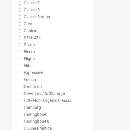
Classic 7
Classic 8
Classic 8 Aqua
Creo
Cubical
DELUXE+
Divino
Electo
Eligna
Elita
Expressive
Fusion
Gerflor 60
GreenTec 7,5/33 Large
H2O Floor Organic Classic
Hamburg
Herringbone
Herringbone 8
Hi Line Prestige