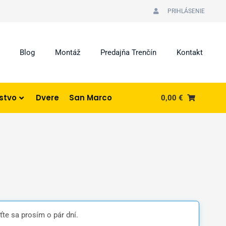
PRIHLÁSENIE
Blog
Montáž
Predajňa Trenčín
Kontakt
nstvo
Dvere
San Marco
0,00
€
ťte sa prosím o pár dní.