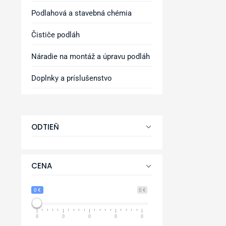
Podlahová a stavebná chémia
Čističe podláh
Náradie na montáž a úpravu podláh
Doplnky a príslušenstvo
ODTIEŇ
CENA
0 €
0 €
0
0
0
0
0