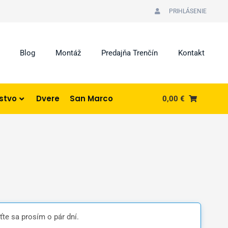
PRIHLÁSENIE
Blog
Montáž
Predajňa Trenčín
Kontakt
nstvo
Dvere
San Marco
0,00
€
ťte sa prosím o pár dní.