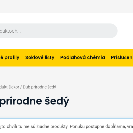
 profily
Soklové lišty
Podlahová chémia
Prísluše
dukt Dekor / Dub prírodne šedý
prírodne šedý
ejto chvíli tu nie sú žiadne produkty. Ponuku postupne dopĺňame, vrá