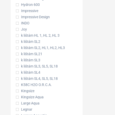
Hydron 600
Impressive
Impressive Design
INDO
Joy
k lištám HL 1, HL 2, HL 3
k lištám SL2
k lištám SL2, HL1, HL2, HL3
k lištám SL21
k lištám SL3
k lištám SL3, SL5, SL18
k lištám SL4
k lištám SL4, SL5, SL18
K58C H2O O.R.C.A.
Kingsize
Kingsize Aqua
Large Aqua
Legnar