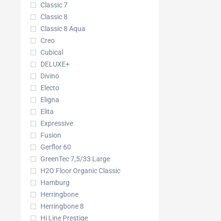
Classic 7
Classic 8
Classic 8 Aqua
Creo
Cubical
DELUXE+
Divino
Electo
Eligna
Elita
Expressive
Fusion
Gerflor 60
GreenTec 7,5/33 Large
H2O Floor Organic Classic
Hamburg
Herringbone
Herringbone 8
Hi Line Prestige