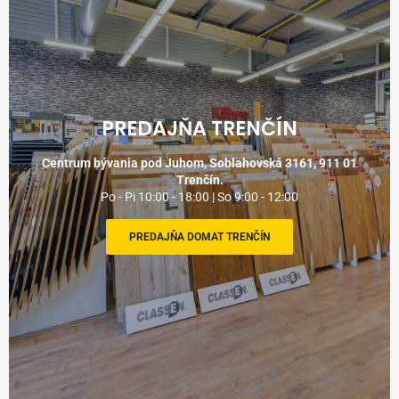
PREDAJŇA TRENČÍN
Centrum bývania pod Juhom, Soblahovská 3161, 911 01
Trenčín.
Po - Pi 10:00 - 18:00 | So 9:00 - 12:00
PREDAJŇA DOMAT TRENČÍN