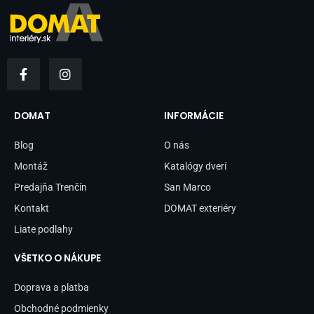
F
I
a
n
c
s
e
t
b
a
DOMAT
INFORMÁCIE
o
g
o
r
Blog
O nás
k
a
-
m
Montáž
Katalógy dverí
f
Predajňa Trenčín
San Marco
Kontakt
DOMAT exteriéry
Liate podlahy
VŠETKO O NÁKUPE
Doprava a platba
Obchodné podmienky