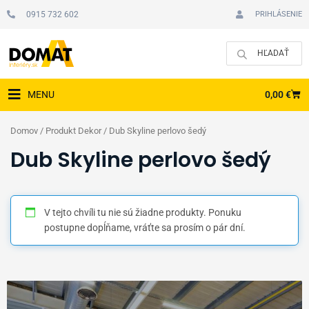
Preskočiť
0915 732 602
PRIHLÁSENIE
na
obsah
CAR
0,00
€
MENU
Domov
/ Produkt Dekor / Dub Skyline perlovo šedý
Dub Skyline perlovo šedý
V tejto chvíli tu nie sú žiadne produkty. Ponuku
postupne dopĺňame, vráťte sa prosím o pár dní.