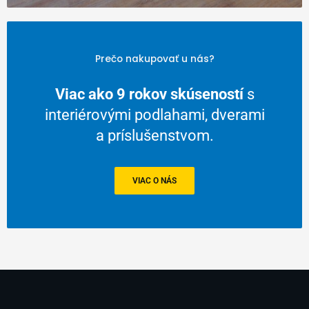
Prečo nakupovať u nás?
Viac ako 9 rokov skúseností
s
interiérovými podlahami, dverami
a príslušenstvom.
VIAC O NÁS