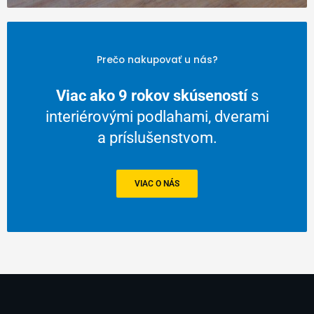
Prečo nakupovať u nás?
Viac ako 9 rokov skúseností
s
interiérovými podlahami, dverami
a príslušenstvom.
VIAC O NÁS