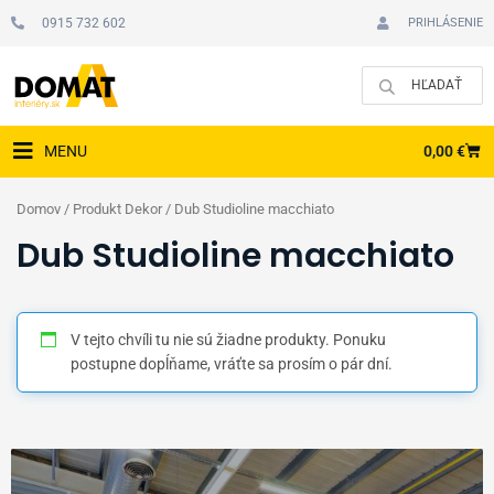
Preskočiť
0915 732 602
PRIHLÁSENIE
na
obsah
CAR
0,00
€
MENU
Domov
/ Produkt Dekor / Dub Studioline macchiato
Dub Studioline macchiato
V tejto chvíli tu nie sú žiadne produkty. Ponuku
postupne dopĺňame, vráťte sa prosím o pár dní.