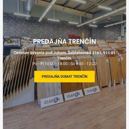
PREDAJŇA TRENČÍN
Centrum bývania pod Juhom, Soblahovská 3161, 911 01
Trenčín.
Po - Pi 10:00 - 18:00 | So 9:00 - 12:00
PREDAJŇA DOMAT TRENČÍN