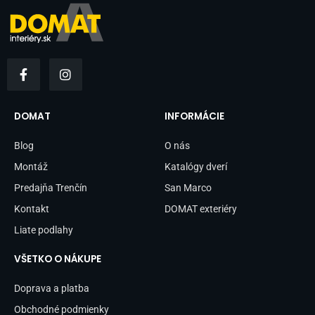
F
I
a
n
c
s
e
t
b
a
DOMAT
INFORMÁCIE
o
g
o
r
Blog
O nás
k
a
-
m
Montáž
Katalógy dverí
f
Predajňa Trenčín
San Marco
Kontakt
DOMAT exteriéry
Liate podlahy
VŠETKO O NÁKUPE
Doprava a platba
Obchodné podmienky