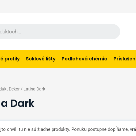
 profily
Soklové lišty
Podlahová chémia
Prísluše
dukt Dekor / Latina Dark
na Dark
ejto chvíli tu nie sú žiadne produkty. Ponuku postupne dopĺňame, vrá