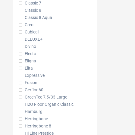
Classic 7
Classic 8
Classic 8 Aqua
Creo
Cubical
DELUXE+
Divino
Electo
Eligna
Elita
Expressive
Fusion
Gerflor 60
GreenTec 7,5/33 Large
H2O Floor Organic Classic
Hamburg
Herringbone
Herringbone 8
Hi Line Prestige