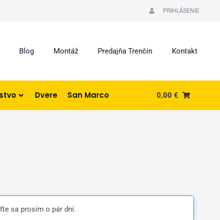
PRIHLÁSENIE
Blog
Montáž
Predajňa Trenčín
Kontakt
nstvo
Dvere
San Marco
0,00
€
ťte sa prosím o pár dní.