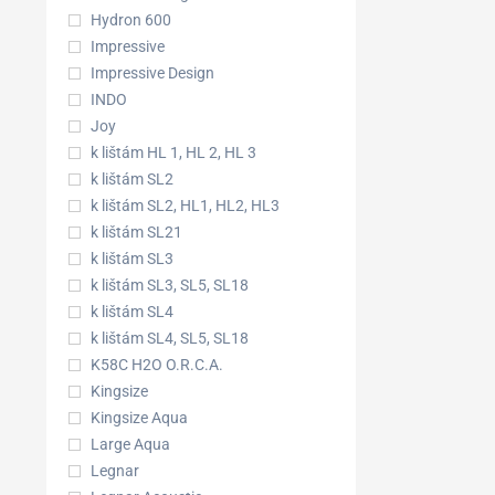
Hydron 600
Impressive
Impressive Design
INDO
Joy
k lištám HL 1, HL 2, HL 3
k lištám SL2
k lištám SL2, HL1, HL2, HL3
k lištám SL21
k lištám SL3
k lištám SL3, SL5, SL18
k lištám SL4
k lištám SL4, SL5, SL18
K58C H2O O.R.C.A.
Kingsize
Kingsize Aqua
Large Aqua
Legnar