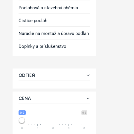
Podlahová a stavebná chémia
Čističe podláh
Náradie na montáž a úpravu podláh
Doplnky a príslušenstvo
ODTIEŇ
CENA
0 €
0 €
0
0
0
0
0